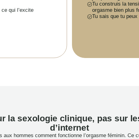
Tu construis la tens
 ce qui l’excite
orgasme bien plus f
Tu sais que tu peux 
r la sexologie clinique, pas sur l
d’internet
is aux hommes comment fonctionne l’orgasme féminin. Ce cu