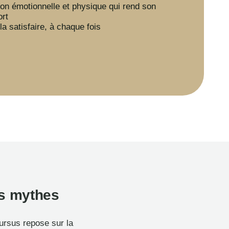
ion émotionnelle et physique qui rend son
ort
la satisfaire, à chaque fois
es mythes
rsus repose sur la