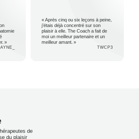
« Après cinq ou six leçons à peine,
mon
j’étais déjà concentré sur son
natomie
plaisir à elle. The Coach a fait de
é
moi un meilleur partenaire et un
r. »
meilleur amant. »
PAYNE_
TWCP3
e
thérapeutes de
e du plaisir