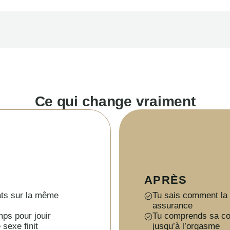
Ce qui change vraiment
APRÈS
bats sur la même
Tu sais comment la 
assurance
mps pour jouir
Tu comprends sa cou
 sexe finit
jusqu’à l’orgasme