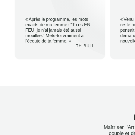
« Après le programme, les mots
« Venu 
exacts de ma femme : “Tu es EN
resté p
FEU, je n’ai jamais été aussi
pensait
mouillée.” Mets-toi vraiment à
demanda
l’écoute de ta femme. »
nouvell
TH BULL
Maîtriser l’A
couple et d